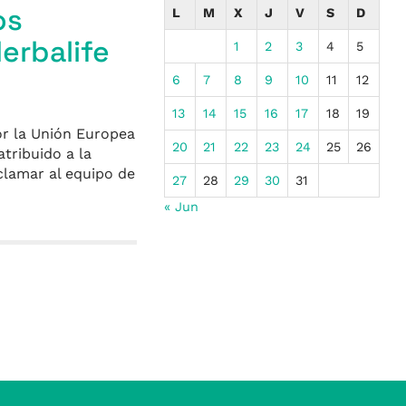
os
L
M
X
J
V
S
D
erbalife
1
2
3
4
5
6
7
8
9
10
11
12
13
14
15
16
17
18
19
or la Unión Europea
20
21
22
23
24
25
26
tribuido a la
clamar al equipo de
27
28
29
30
31
« Jun