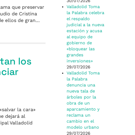
30/07/2026
clama que preservar
Valladolid Toma
la Palabra celebra
udio de Cristina
el respaldo
de ellos de gran…
judicial a la nueva
estación y acusa
al equipo de
gobierno de
«bloquear las
grandes
tan los
inversiones»
29/07/2026
ciar
Valladolid Toma
la Palabra
denuncia una
nueva tala de
árboles por la
obra de un
«salvar la cara»
aparcamiento y
reclama un
e dejará al
cambio en el
al Valladolid
modelo urbano
29/07/2026