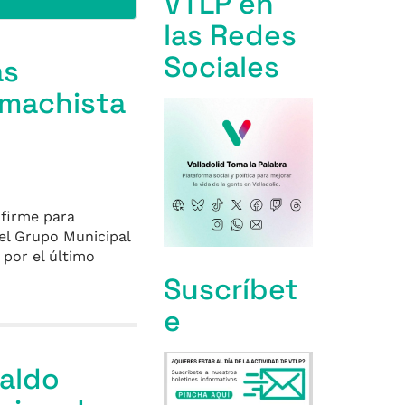
VTLP en
las Redes
Sociales
as
a machista
 firme para
el Grupo Municipal
 por el último
Suscríbet
e
paldo