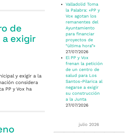
Valladolid Toma
la Palabra: «PP y
Vox agotan los
remanentes del
ro de
Ayuntamiento
para financiar
 a exigir
proyectos de
“última hora”»
27/07/2026
El PP y Vox
frenan la petición
de un centro de
ipal y exigir a la
salud para Los
Santos-Pilarica al
mación considera
negarse a exigir
ta PP y Vox ha
su construcción
a la Junta
27/07/2026
julio 2026
leno