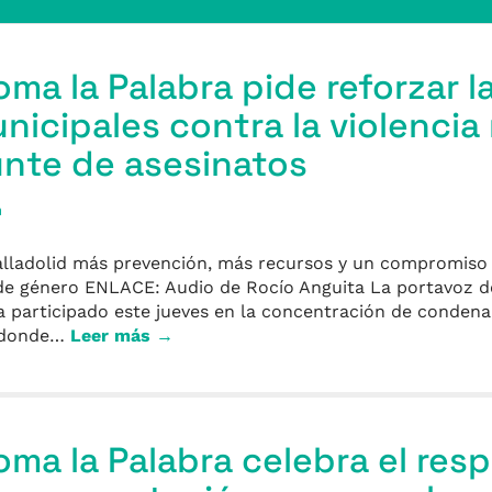
oma la Palabra pide reforzar l
unicipales contra la violenci
unte de asesinatos
a
alladolid más prevención, más recursos y un compromiso
a de género ENLACE: Audio de Rocío Anguita La portavoz d
ha participado este jueves en la concentración de condena
, donde…
Leer más →
Toma la Palabra celebra el res