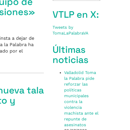
quipo de
rsiones»
VTLP en X:
Tweets by
TomaLaPalabraVA
insta a dejar de
a la Palabra ha
Últimas
ado por el
noticias
Valladolid Toma
la Palabra pide
reforzar las
nueva tala
políticas
municipales
to y
contra la
violencia
machista ante el
repunte de
asesinatos