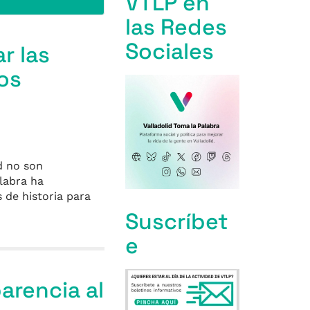
VTLP en
las Redes
Sociales
r las
los
d no son
labra ha
 de historia para
Suscríbet
e
arencia al